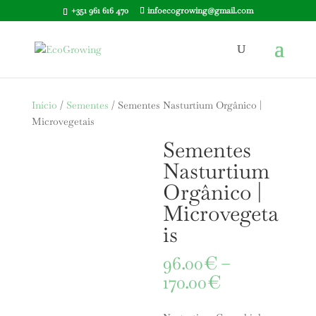
+351 961 616 470
infoecogrowing@gmail.com
Início
/
Sementes
/ Sementes Nasturtium Orgânico |
Microvegetais
Sementes
Nasturtium
Orgânico |
Microvegeta
is
96.00
€
–
Price
170.00
€
range:
96.00€