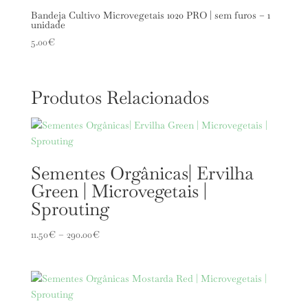
Bandeja Cultivo Microvegetais 1020 PRO | sem furos – 1
unidade
5.00
€
Produtos Relacionados
Sementes Orgânicas| Ervilha
Green | Microvegetais |
Sprouting
Price
11.50
€
–
290.00
€
range:
11.50€
through
290.00€