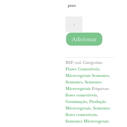
peso
Quantidade
de
Sementes
Adicionar
Nasturtium
Orgânico
|
Microvegetais
REF:
n.d.
Categorias:
Flores Comestíveis
,
Microvegetais Sementes
,
Sementes
,
Sementes
Microvegetais
Etiquetas:
flores comestíveis
,
Germinação
,
Produção
Microvegetais
,
Sementes
flores comestiveis
,
Sementes Microvegetais