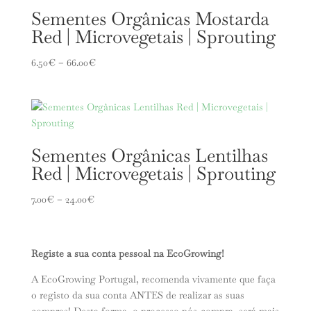
Sementes Orgânicas Mostarda
Red | Microvegetais | Sprouting
Price
6.50
€
–
66.00
€
range:
6.50€
through
66.00€
Sementes Orgânicas Lentilhas
Red | Microvegetais | Sprouting
Price
7.00
€
–
24.00
€
range:
7.00€
through
Registe a sua conta pessoal na EcoGrowing!
24.00€
A EcoGrowing Portugal, recomenda vivamente que faça
o registo da sua conta ANTES de realizar as suas