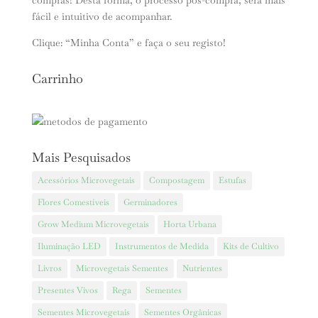
compras! Desta forma, o processo pós-compra, será mais
fácil e intuitivo de acompanhar.
Clique: “Minha Conta” e faça o seu registo!
Carrinho
Mais Pesquisados
Acessórios Microvegetais
Compostagem
Estufas
Flores Comestíveis
Germinadores
Grow Medium Microvegetais
Horta Urbana
Iluminação LED
Instrumentos de Medida
Kits de Cultivo
Livros
Microvegetais Sementes
Nutrientes
Presentes Vivos
Rega
Sementes
Sementes Microvegetais
Sementes Orgânicas