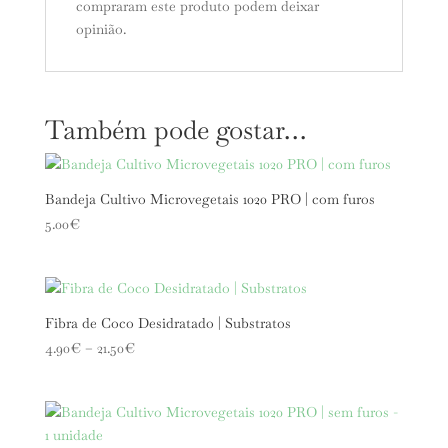
compraram este produto podem deixar
opinião.
Também pode gostar…
Bandeja Cultivo Microvegetais 1020 PRO | com furos
5.00
€
Fibra de Coco Desidratado | Substratos
Price
4.90
€
–
21.50
€
range:
4.90€
through
21.50€