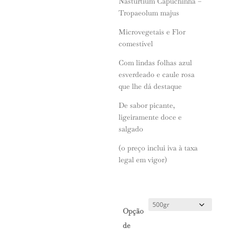
Nasturtium Capuchinha –
through
Tropaeolum majus
170.00€
Microvegetais e Flor
comestível
Com lindas folhas azul
esverdeado e caule rosa
que lhe dá destaque
De sabor picante,
ligeiramente doce e
salgado
(o preço inclui iva à taxa
legal em vigor)
Opção
de