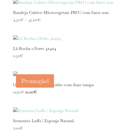
through
45.00€
Bandeja Cultivo Microvegetais PRO | com furos 1020
Price
4.50
€
–
45.00
€
range:
4.50€
through
45.00€
Lã Rocha c/forro 4x4x4
0.30
€
Promoção!
Germinados | Pote de vidro com duas tampa
O
O
12.50
€
10.00
€
preço
preço
original
atual
era:
é:
12.50€.
10.00€.
Sementes Luffa | Esponja Natural
2.00
€