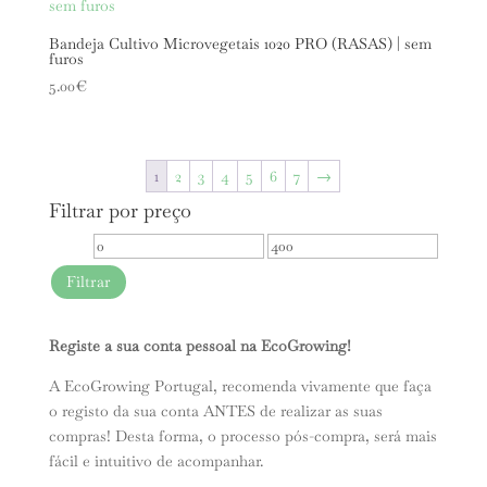
29.90€
Bandeja Cultivo Microvegetais 1020 PRO (RASAS) | sem
furos
5.00
€
1
2
3
4
5
6
7
→
Filtrar por preço
Preço
Preço
mínimo
máximo
Filtrar
Registe a sua conta pessoal na EcoGrowing!
A EcoGrowing Portugal, recomenda vivamente que faça
o registo da sua conta ANTES de realizar as suas
compras! Desta forma, o processo pós-compra, será mais
fácil e intuitivo de acompanhar.