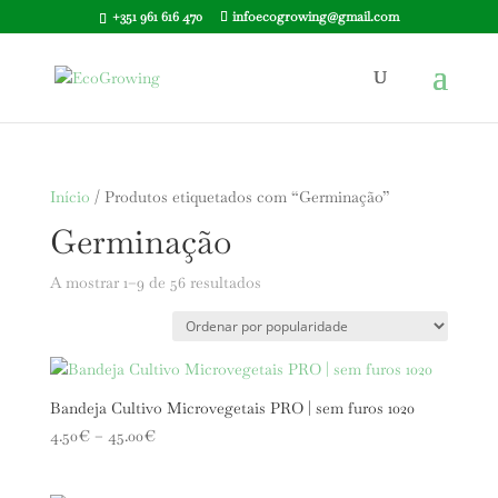
+351 961 616 470
infoecogrowing@gmail.com
Início
/ Produtos etiquetados com “Germinação”
Germinação
Ordenado
A mostrar 1–9 de 56 resultados
por
popularidade
Bandeja Cultivo Microvegetais PRO | sem furos 1020
Price
4.50
€
–
45.00
€
range:
4.50€