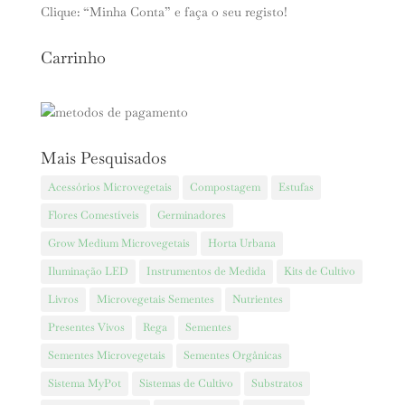
Clique: “Minha Conta” e faça o seu registo!
Carrinho
Mais Pesquisados
Acessórios Microvegetais
Compostagem
Estufas
Flores Comestíveis
Germinadores
Grow Medium Microvegetais
Horta Urbana
Iluminação LED
Instrumentos de Medida
Kits de Cultivo
Livros
Microvegetais Sementes
Nutrientes
Presentes Vivos
Rega
Sementes
Sementes Microvegetais
Sementes Orgânicas
Sistema MyPot
Sistemas de Cultivo
Substratos