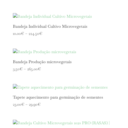
Bandeja Individual Cultivo Microvegetais
Price
10.00
€
–
224.50
€
range:
10.00€
through
224.50€
Bandeja Produção microvegetais
Price
3.50
€
–
265.00
€
range:
3.50€
through
265.00€
Tapete aquecimento para germinação de sementes
Price
23.00
€
–
29.90
€
range:
23.00€
through