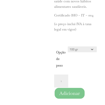
saúde com novos hábitos
alimentares saudáveis.
Certificado BIO – IT – 004
(o preço inclui IVA à taxa
legal em vigor)
Opção
de
peso
Quantidade
de
Sementes
Adicionar
Orgânicas
|
Alfalfa