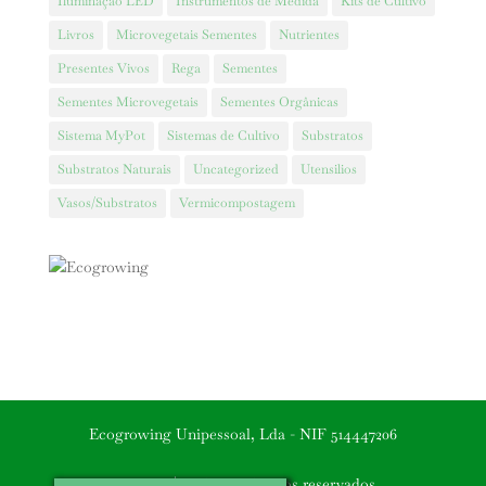
Iluminação LED
Instrumentos de Medida
Kits de Cultivo
Livros
Microvegetais Sementes
Nutrientes
Presentes Vivos
Rega
Sementes
Sementes Microvegetais
Sementes Orgânicas
Sistema MyPot
Sistemas de Cultivo
Substratos
Substratos Naturais
Uncategorized
Utensilios
Vasos/Substratos
Vermicompostagem
Ecogrowing Unipessoal, Lda - NIF 514447206
2017- 2026 | Todos os direitos reservados.