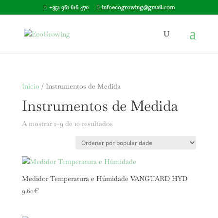
+351 961 616 470
infoecogrowing@gmail.com
Início
/ Instrumentos de Medida
Instrumentos de Medida
Ordenado
A mostrar 1–9 de 10 resultados
por
popularidade
Medidor Temperatura e Húmidade VANGUARD HYD
9.60
€