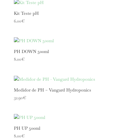
Kit Teste pH
6.00
€
PH DOWN 500ml
8.00
€
Medidor de PH – Vangard Hydroponics
32.90
€
PH UP 500ml
8.00
€