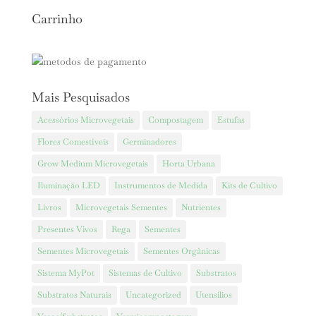
Carrinho
Mais Pesquisados
Acessórios Microvegetais
Compostagem
Estufas
Flores Comestíveis
Germinadores
Grow Medium Microvegetais
Horta Urbana
Iluminação LED
Instrumentos de Medida
Kits de Cultivo
Livros
Microvegetais Sementes
Nutrientes
Presentes Vivos
Rega
Sementes
Sementes Microvegetais
Sementes Orgânicas
Sistema MyPot
Sistemas de Cultivo
Substratos
Substratos Naturais
Uncategorized
Utensilios