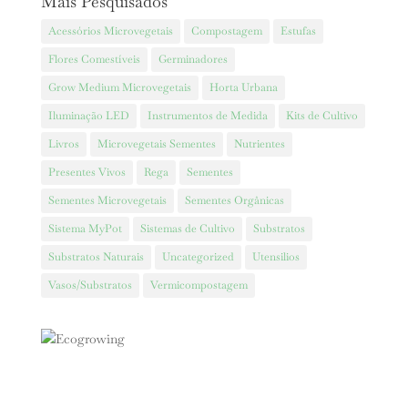
Mais Pesquisados
Acessórios Microvegetais
Compostagem
Estufas
Flores Comestíveis
Germinadores
Grow Medium Microvegetais
Horta Urbana
Iluminação LED
Instrumentos de Medida
Kits de Cultivo
Livros
Microvegetais Sementes
Nutrientes
Presentes Vivos
Rega
Sementes
Sementes Microvegetais
Sementes Orgânicas
Sistema MyPot
Sistemas de Cultivo
Substratos
Substratos Naturais
Uncategorized
Utensilios
Vasos/Substratos
Vermicompostagem