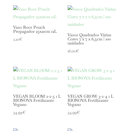
Vaso Root Pouch
Propagador 25x21cm 12L
Vasos Quadrados Várias
Cores 7 x 7 x 6,5cm | 100
2.10
€
unidades
16.00
€
VEGAN BLOOM 2-2-5 1 L
VEGAN GROW 3-2-4 1 L
BIONOVA Fertilizante
BIONOVA Fertilizante
Vegano
Vegano
34.99
€
34.99
€