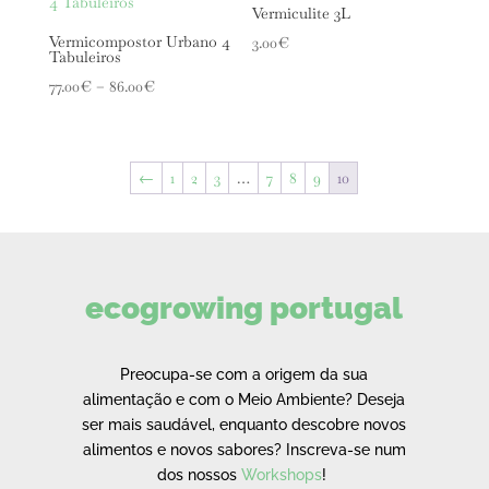
Vermiculite 3L
Vermicompostor Urbano 4
3.00
€
Tabuleiros
Price
77.00
€
–
86.00
€
range:
77.00€
through
←
1
2
3
…
7
8
9
10
86.00€
ecogrowing portugal
Preocupa-se com a origem da sua
alimentação e com o Meio Ambiente?
Deseja
ser mais saudável, enquanto descobre novos
alimentos e novos sabores?
Inscreva-se num
dos nossos
Workshops
!