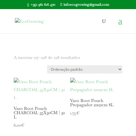
+351 961 616 470
infoecogrowing@gmail.com
A mostrar 217–228 de 228 resultados
Vaso Root Pouch
Propagador 21x21cm 8L
Vaso Root Pouch
CHARCOAL 35X30CM | 30
1.75
€
L
6.00
€